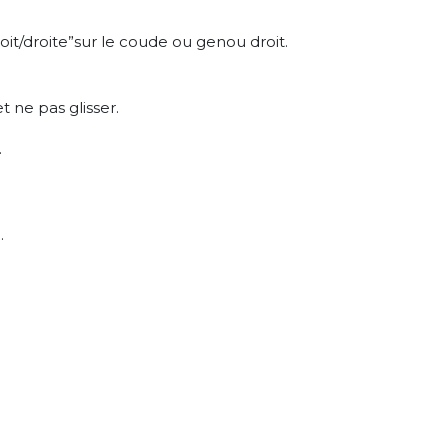
it/droite”sur le coude ou genou droit.
t ne pas glisser.
.
.