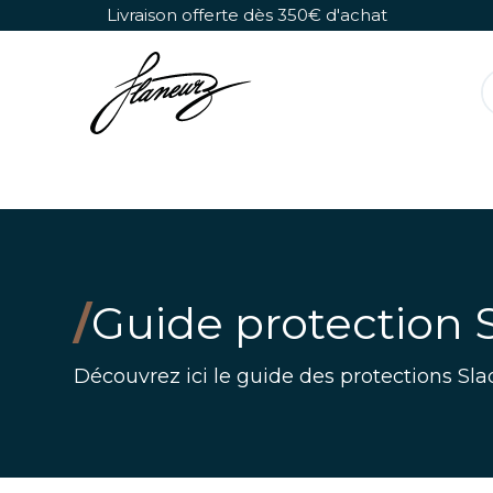
Se rendre au contenu
Livraison offerte dès 350€ d'achat
Rollers Détachables
Chaussures Seules
/
Guide protection 
Découvrez ici le guide des protections Sla