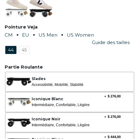
Pointure Veja
CM
EU
US Men
US Women
Guide des tailles
44
45
Partie Roulante
Slades
Accessibilité, Mobilité, Stabilité
+
$
276,00
Iconique Blanc
Intermédiaire, Confortable, Légère
+
$
276,00
Iconique Noir
Intermédiaire, Confortable, Légère
+
$
444,00