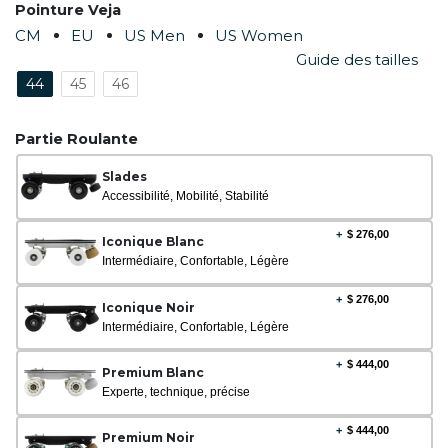
Pointure Veja
CM
EU
US Men
US Women
Guide des tailles
44
45
46
Partie Roulante
Slades
Accessibilité, Mobilité, Stabilité
+
$
276,00
Iconique Blanc
Intermédiaire, Confortable, Légère
+
$
276,00
Iconique Noir
Intermédiaire, Confortable, Légère
+
$
444,00
Premium Blanc
Experte, technique, précise
+
$
444,00
Premium Noir