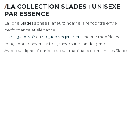
/
LA COLLECTION SLADES : UNISEXE
PAR ESSENCE
La ligne
Slades
signée Flaneurz incarne la rencontre entre
performance et élégance.
Du
S-Quad Noir
au
S-Quad Vegan Bleu
, chaque modèle est
conçu pour convenir à tous, sans distinction de genre.
Avec leurs lignes épurées et leurs matériaux premium, les Slades
redéfinissent le patin urbain :
modulaire, design et universel
.