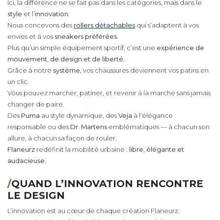
Ici, la différence ne se fait pas dans les catégories, mais dans le
style
et l’
innovation
.
Nous concevons des
rollers détachables
qui s’adaptent à vos
envies et à vos
sneakers préférées
.
Plus qu’un simple équipement sportif, c’est une
expérience de
mouvement, de design et de liberté
.
Grâce à notre
système
, vos chaussures deviennent vos patins en
un clic.
Vous pouvez marcher, patiner, et revenir à la marche sans jamais
changer de paire.
Des
Puma
au style dynamique, des
Veja
à l’élégance
responsable ou des
Dr. Martens
emblématiques — à chacun son
allure, à chacun sa façon de rouler.
Flaneurz
redéfinit la mobilité urbaine :
libre, élégante et
audacieuse
.
/
QUAND L’INNOVATION RENCONTRE
LE DESIGN
L’innovation est au cœur de chaque création Flaneurz.