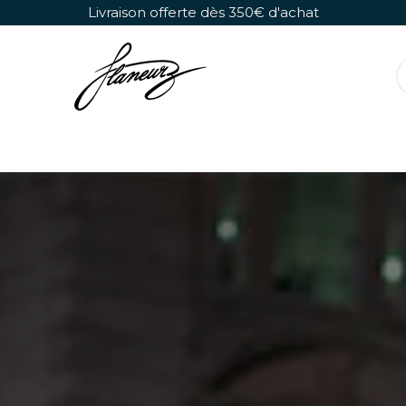
Se rendre au contenu
Livraison offerte dès 350€ d'achat
Rollers Détachables
Chaussures Seules