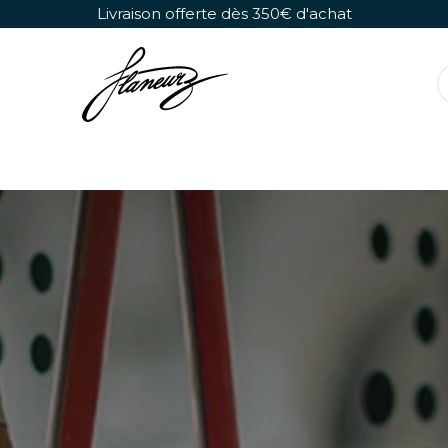
Se rendre au contenu
Livraison offerte dès 350€ d'achat
Rollers Détachables
Chaussures Seules