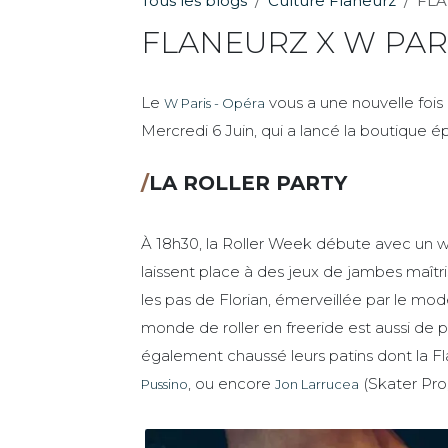
Tous les blogs
Culture Flaneurz
FLA
FLANEURZ X W PARI
Le
vous a une nouvelle fois 
W Paris - Opéra
Mercredi 6 Juin, qui a lancé la boutique
/
LA ROLLER PARTY
À 18h30, la Roller Week débute avec un w
laissent place à des jeux de jambes maîtr
les pas de Florian, émerveillée par le mo
monde de roller en freeride est aussi de 
également chaussé leurs patins dont la F
, ou encore
(Skater Pro
Pussino
Jon Larrucea