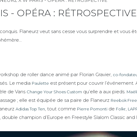
NEURZ X W PARIS - OPÉRA : RÉTROSPECTIVE
S - OPÉRA : RÉTROSPECTIVE
conquis. Flaneurz veut sans cesse vous surprendre et vous êtes 
 éphémère…
orkshop de roller dance animé par Florian Gravier,
co-fondateu
isés. Le media
est présent pour couvrir l’événement. 
Paulette
dèle de Vans
qu’elle a aux pieds.
Change Your Shoes Custom
Maël
passage ; elle est équipée de sa paire de Flaneurz
Reebok Free
laneurz
, tout comme
de
,
Adidas Top Ten
Pierre Pomonti
Folkr
LAP
, double champion d’Europe en Freestyle Slalom Classic and B