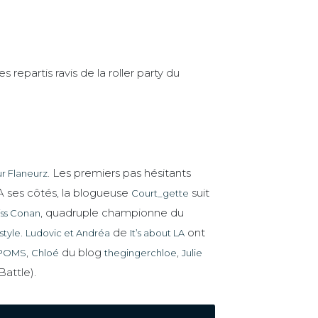
repartis ravis de la roller party du
. Les premiers pas hésitants
r Flaneurz
A ses côtés, la blogueuse
suit
Court_gette
, quadruple championne du
iss Conan
.
de
ont
style
Ludovic et Andréa
It’s about LA
,
du blog
,
POMS
Chloé
thegingerchloe
Julie
attle).