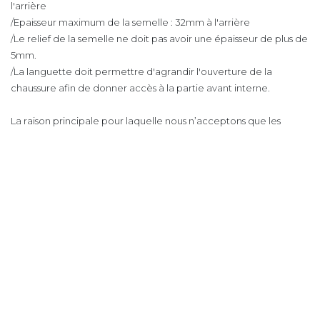
l'arrière
/Epaisseur maximum de la semelle : 32mm à l'arrière
/Le relief de la semelle ne doit pas avoir une épaisseur de plus de
5mm.
/La languette doit permettre d'agrandir l'ouverture de la
chaussure afin de donner accès à la partie avant interne.
La raison principale pour laquelle nous n’acceptons que les
chaussures neuves est d’abord une question d’hygiène. En effet,
pendant 50 minutes, nos équipes manipulent vos chaussures.
D’autre part, nous ne pouvons pas prendre le risque de travailler
une semelle qui aurait déjà commencé à s’affaisser.