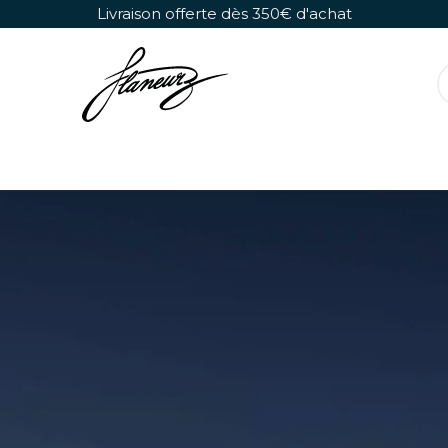
Se rendre au contenu
Livraison offerte dès 350€ d'achat
Rollers Détachables
Chaussures Seules