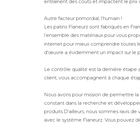
entraînent des coûts et impactent le prix 
Autre facteur primordial, l’humain !
Les patins Flaneurz sont fabriqués en Fr
l’ensemble des matériaux pour vous propo
internet pour mieux comprendre toutes le
d'œuvre a évidemment un impact sur le pri
Le contrôle qualité est la dernière étape a
client, vous accompagnent à chaque étap
Nous avons pour mission de permettre la
constant dans la recherche et développem
produits.D'ailleurs, nous sommes ravis de
avec le système Flaneurz. Vous pouvez dè
Nous espérons que cet article vous a perm