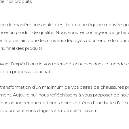
de nos produits.
ance de manière artisanale, c’est toute une équipe motivée 
ser un produit de qualité. Nous vous encourageons à jeter 
s étapes ainsi que les moyens déployés pour rendre le concep
x final des produits.
vant l'expédition de vos rollers détachables dans le monde enti
e du processus d'achat.
 transformation d'un maximum de vos paires de chaussures 
ent. Aujourd'hui, nous réfléchissons à vous proposer de nouv
 vous annoncer que certaines paires dotées d'une bulle d'air 
s à présent vous diriger vers notre
!
offre custom
is de comprendre le parcours de fabrication d'une paire de Fl