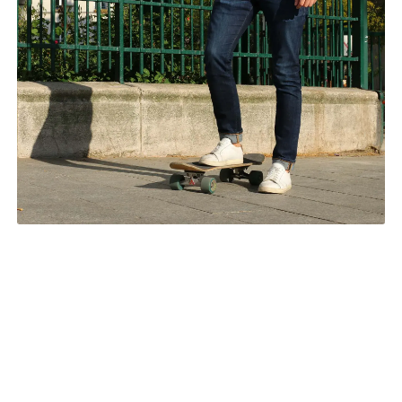
© Flaneurz
/
LE ROLLER : LIBERTÉ ET
AMUSEMENT
Ce sport dynamique sollicite l’ensemble de vos muscles et vous
permet de travailler votre équilibre. Que vos rollers soit “ en ligne
“ (4 ou 3 roues alignées sur le châssis) ou “ quad “ (2x2 roues), cette