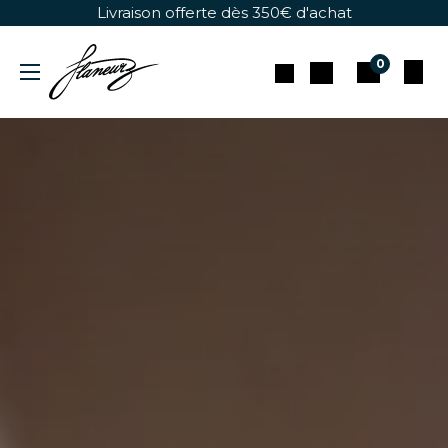
Se rendre au contenu
Livraison offerte dès 350€ d'achat
0