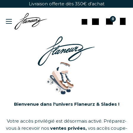
Se rendre au contenu
Livraison offerte dès 350€ d'achat
0
Bienvenue dans l'univers Flaneurz & Slades !
Votre accès privilégié est désormais activé. Préparez-
vous à recevoir nos
ventes privées,
vos accès coupe-