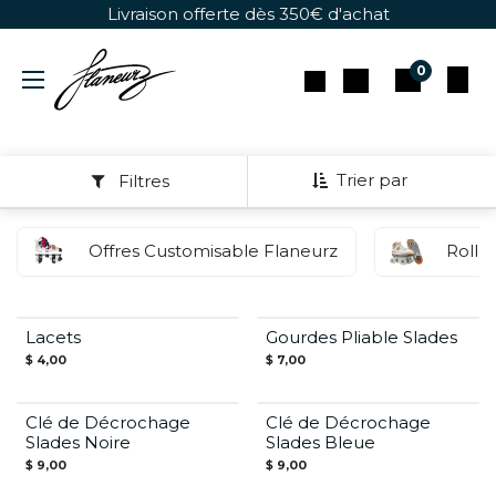
Se rendre au contenu
Livraison offerte dès 350€ d'achat
0
Trier par
Filtres
Offres Customisable Flaneurz
Rolle
Lacets
Gourdes Pliable Slades
$
4,00
$
7,00
Clé de Décrochage
Clé de Décrochage
Slades Noire
Slades Bleue
$
9,00
$
9,00