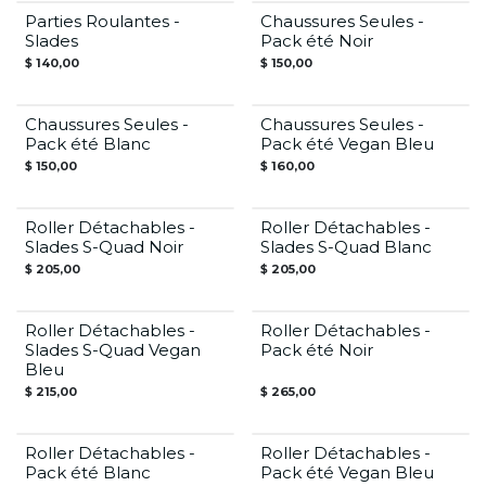
Parties Roulantes -
Chaussures Seules -
Offre Été
Slades
Pack été Noir
$
140,00
$
150,00
Chaussures Seules -
Chaussures Seules -
Offre Été
Offre Été
Pack été Blanc
Pack été Vegan Bleu
$
150,00
$
160,00
Roller Détachables -
Roller Détachables -
Slades S-Quad Noir
Slades S-Quad Blanc
$
205,00
$
205,00
Roller Détachables -
Roller Détachables -
Offre Été
Slades S-Quad Vegan
Pack été Noir
Bleu
$
215,00
$
265,00
Roller Détachables -
Roller Détachables -
Offre Été
Offre Été
Pack été Blanc
Pack été Vegan Bleu