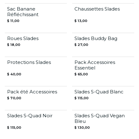
En rupture de stock
Sac Banane
Chaussettes Slades
Réfléchissant
$
11,00
$
13,00
Roues Slades
Slades Buddy Bag
$
18,00
$
27,00
27€ d’économie
Protections Slades
Pack Accessoires
Essentiel
$
40,00
$
65,00
Pack été Accessoires
Slades S-Quad Blanc
Offre Été
$
70,00
$
115,00
Slades S-Quad Noir
Slades S-Quad Vegan
Bleu
$
115,00
$
130,00