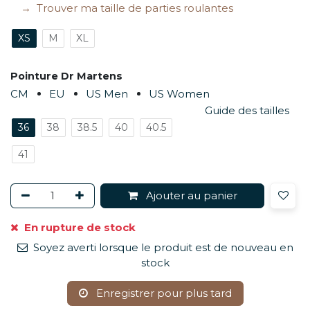
Trouver ma taille de parties roulantes
XS
M
XL
Pointure Dr Martens
CM
EU
US Men
US Women
Guide des tailles
36
38
38.5
40
40.5
41
Ajouter au panier
En rupture de stock
Soyez averti lorsque le produit est de nouveau en
stock
Enregistrer pour plus tard