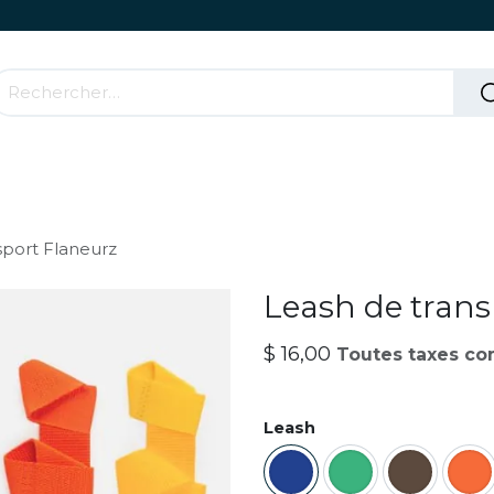
Accessoires & Parties Roulantes
Comment ça mar
sport Flaneurz
Leash de trans
$
16,00
Toutes taxes co
Leash