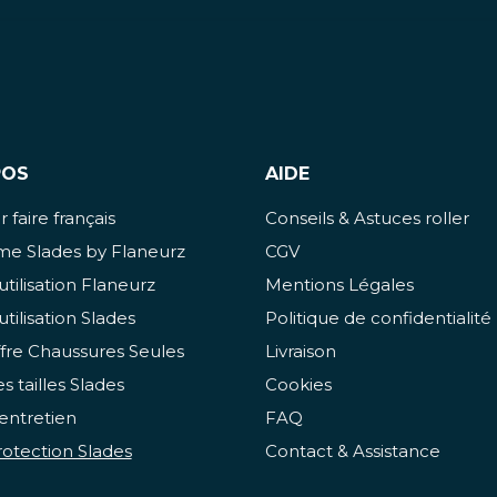
POS
AIDE
 faire français
Conseils & Astuces roller
e Slades by Flaneurz
CGV
utilisation Flaneurz
Mentions Légales
utilisation Slades
Politique de confidentialité
fre Chaussures Seules
Livraison
s tailles Slades
Cookies
entretien
FAQ
otection Slades
Contact & Assistance