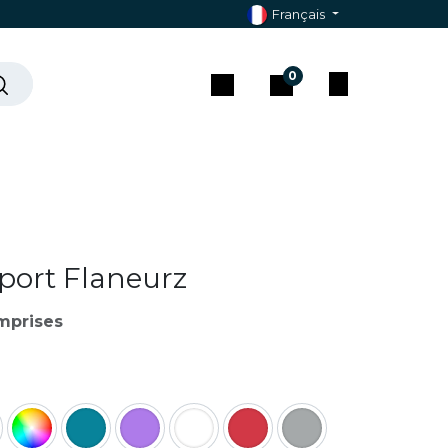
Français
0
che ?
Contact & Assistance
port Flaneurz
mprises