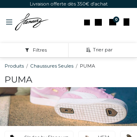
Se rendre au contenu
Livraison offerte dès 350€ d'achat
0
Trier par
Filtres
Produits
Chaussures Seules
PUMA
PUMA