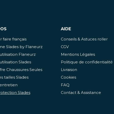
POS
AIDE
 faire français
Conseils & Astuces roller
e Slades by Flaneurz
CGV
utilisation Flaneurz
Mentions Légales
utilisation Slades
Politique de confidentialité
fre Chaussures Seules
Livraison
s tailles Slades
Cookies
entretien
FAQ
otection Slades
Contact & Assistance