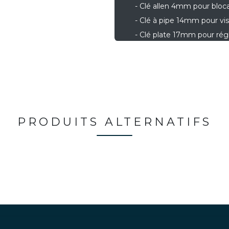
- Clé allen 4mm pour bloc
- Clé à pipe 14mm pour vi
- Clé plate 17mm pour rég
PRODUITS ALTERNATIFS