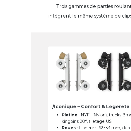
Trois gammes de parties roulan
intègrent le même système de clips
/Iconique – Confort & Légèreté
Platine
: NYFI (Nylon), trucks 8m
kingpins 20°, filetage US
Roues
: Flaneurz, 62×33 mm, dur