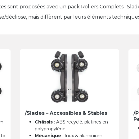
tes sont proposées avec un pack Rollers Complets : Slad
e/déclipse, mais diffèrent par leurs éléments technique
/Slades – Accessibles & Stables
/P
P
m,
Châssis
: ABS recyclé, platines en
polypropylène
eté
Mécanique
: Inox & aluminium,