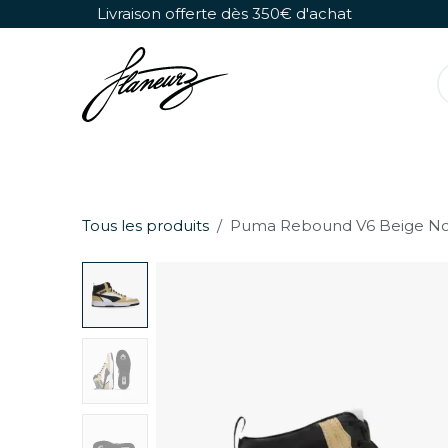
Se rendre au contenu
Livraison offerte dès 350€ d'achat
Rollers Détachables
Chaussures Seules
Tous les produits
Puma Rebound V6 Beige No