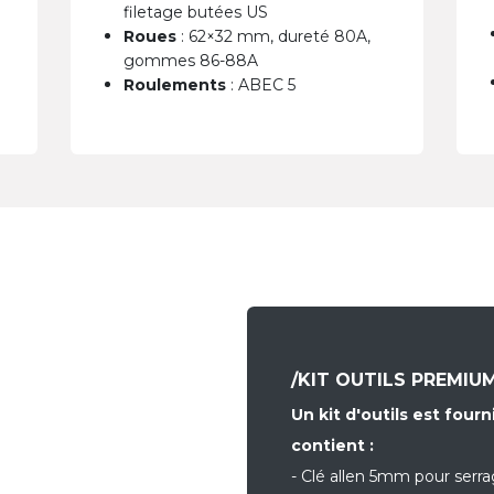
filetage butées US
Roues
: 62×32 mm, dureté 80A,
gommes 86-88A
Roulements
: ABEC 5
/KIT OUTILS PREMIU
Un kit d'outils est four
contient :
- Clé allen 5mm pour serr