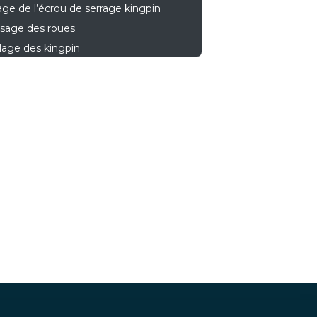
age de l’écrou de serrage kingpin
ssage des roues
lage des kingpin