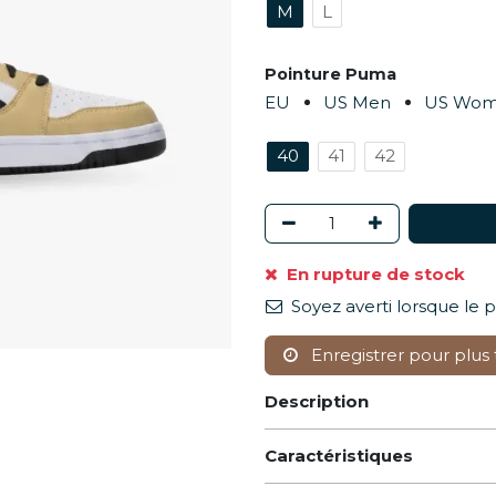
M
L
Pointure Puma
EU
US Men
US Wo
40
41
42
En rupture de stock
Soyez averti lorsque le 
Enregistrer pour plus 
Description
Caractéristiques