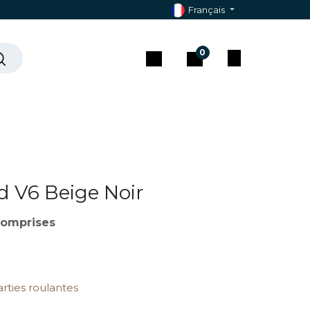
Français
0
che ?
Contact & Assistance
V6 Beige Noir
comprises
arties roulantes