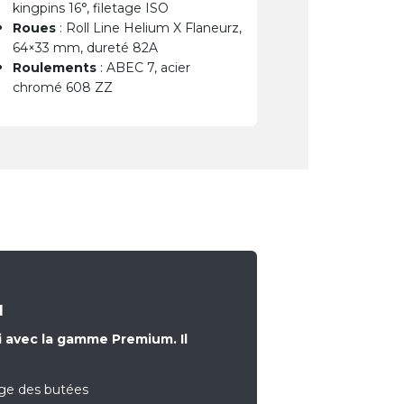
kingpins 16°, filetage ISO
Roues
: Roll Line Helium X Flaneurz,
64×33 mm, dureté 82A
Roulements
: ABEC 7, acier
chromé 608 ZZ
M
ni avec la gamme Premium. Il
age des butées