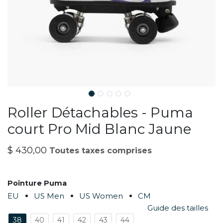
Roller Détachables - Puma
court Pro Mid Blanc Jaune
$
430,00
Toutes taxes comprises
Pointure Puma
EU
US Men
US Women
CM
Guide des tailles
38
40
41
42
43
44