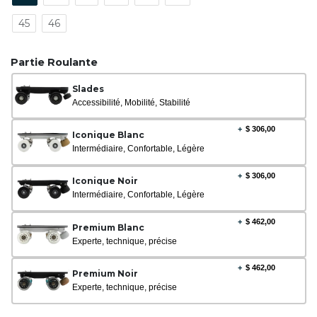
45
46
Partie Roulante
Slades
Accessibilité, Mobilité, Stabilité
+
$
306,00
Iconique Blanc
Intermédiaire, Confortable, Légère
+
$
306,00
Iconique Noir
Intermédiaire, Confortable, Légère
+
$
462,00
Premium Blanc
Experte, technique, précise
+
$
462,00
Premium Noir
Experte, technique, précise