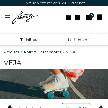
Se rendre au contenu
Livraison offerte dès 350€ d'achat
0
Trier par
Filtres
Produits
Rollers Détachables
VEJA
VEJA