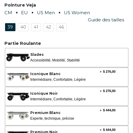
Pointure Veja
CM
EU
US Men
US Women
Guide des tailles
39
40
41
42
46
Partie Roulante
Slades
Accessibilité, Mobilité, Stabilité
+
$
276,00
Iconique Blanc
Intermédiaire, Confortable, Légère
+
$
276,00
Iconique Noir
Intermédiaire, Confortable, Légère
+
$
444,00
Premium Blanc
Experte, technique, précise
+
$
444,00
Premium Noir