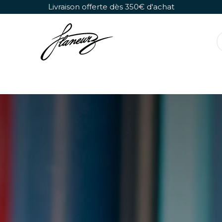
Se rendre au contenu
Livraison offerte dès 350€ d'achat
Rollers Détachables
Chaussures Seules