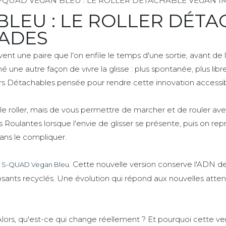
-QUAD VEGAN BLEU : LE ROLLER DÉTACHABLE VEGAN I
BLEU : LE ROLLER DÉT
LADES
nt une paire que l'on enfile le temps d'une sortie, avant de l
une autre façon de vivre la glisse : plus spontanée, plus libre 
rs Détachables pensée pour rendre cette innovation accessi
ple roller, mais de vous permettre de marcher et de rouler a
s Roulantes lorsque l'envie de glisser se présente, puis on re
 sans le compliquer.
. Cette nouvelle version conserve l'ADN d
s S-QUAD Vegan Bleu
s recyclés. Une évolution qui répond aux nouvelles attentes 
Alors, qu'est-ce qui change réellement ? Et pourquoi cette ver