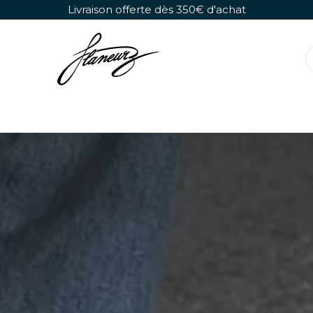
Se rendre au contenu
Livraison offerte dès 350€ d'achat
Rollers Détachables
Chaussures Seules