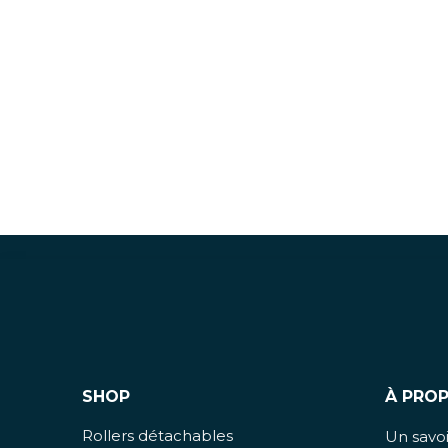
SHOP
À PRO
Rollers détachables
Un savoir