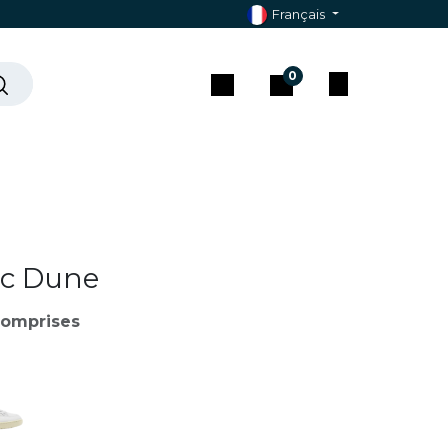
Français
0
che ?
Contact & Assistance
nc Dune
comprises