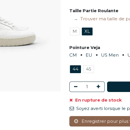
Taille Partie Roulante
Trouver ma taille de p
M
XL
Pointure Veja
CM
EU
US Men
44
45
En rupture de stock
Soyez averti lorsque le 
Enregistrer pour plus 