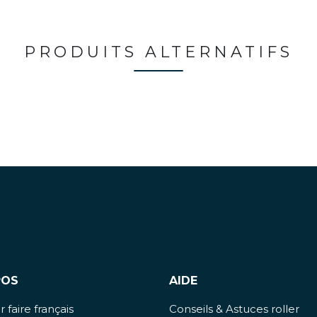
PRODUITS ALTERNATIFS
POS
AIDE
 faire français
Conseils & Astuces roller