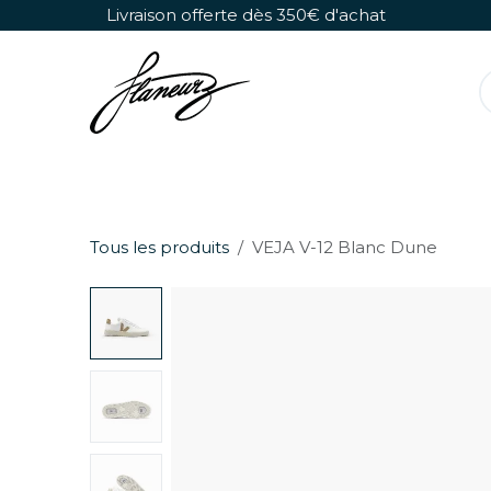
Se rendre au contenu
Livraison offerte dès 350€ d'achat
Rollers Détachables
Chaussures Seules
Tous les produits
VEJA V-12 Blanc Dune