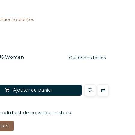
arties roulantes
US Women
Guide des tailles
Ajouter au panier
produit est de nouveau en stock
tard