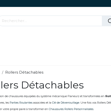
Accessoires & Parties Roulantes
Comment ça mar
Rollers Détachables
lers Détachables
tion de chaussures équipées du système mécanique Flaneurz et transformées en
Rol
res, les
Parties Roulantes
associées et la
Clé de Déverrouillage
. Une fois vos Rollers D
r votre propre paire à transformer en
Chaussures Rollers Personnalisées
.