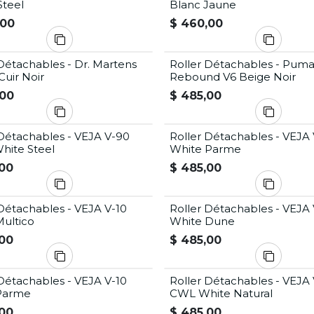
Steel
Blanc Jaune
,00
$
460,00
Détachables - Dr. Martens
Roller Détachables - Pum
uir Noir
Rebound V6 Beige Noir
00
$
485,00
 Détachables - VEJA V-90
Roller Détachables - VEJA 
hite Steel
White Parme
00
$
485,00
Détachables - VEJA V-10
Roller Détachables - VEJA 
Multico
White Dune
00
$
485,00
Détachables - VEJA V-10
Roller Détachables - VEJA 
Parme
CWL White Natural
00
$
485,00