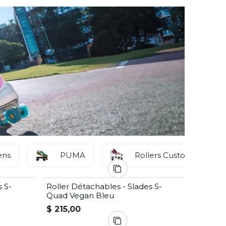
ens
PUMA
Rollers Customisables
s S-
Roller Détachables - Slades S-
Quad Vegan Bleu
$
215,00