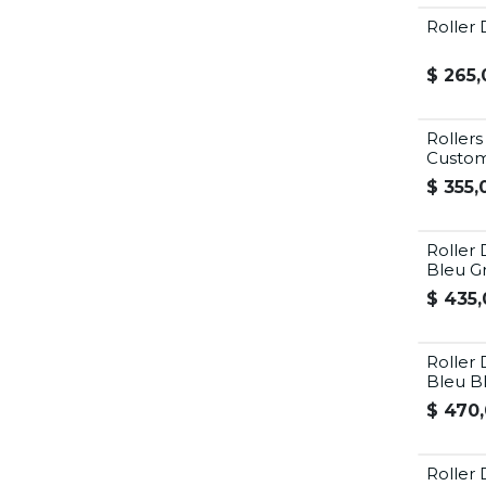
Roller 
Offre Ét
$
265,
Roller
Custom
$
355,
Roller 
Bleu Gr
$
435,
Roller
Bleu B
$
470,
Roller 