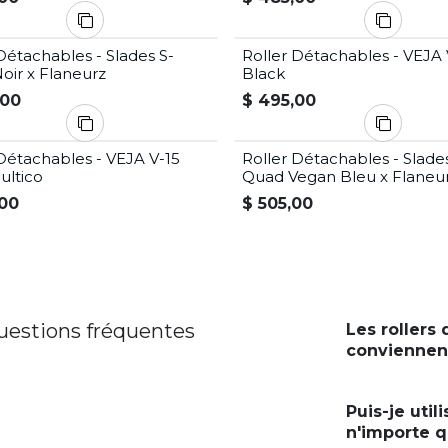
Détachables - Slades S-
Roller Détachables - VEJA 
oir x Flaneurz
Black
,00
$
495,00
Détachables - VEJA V-15
Roller Détachables - Slade
ultico
Quad Vegan Bleu x Flaneu
00
$
505,00
uestions fréquentes
Les rollers
conviennent
Puis-je util
n'importe q