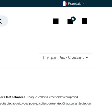
Français
0
che ?
Contact & Assistance
Trier par:
Prix - Croissant
lers Détachables
. Chaque Rollers Détachables comprend
étachables acquis, vous pouvez collectionner des
Chaussures Seules
ou