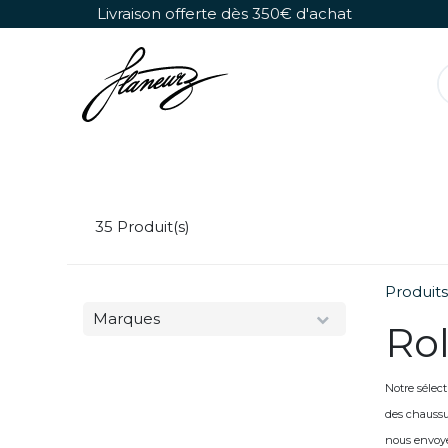
Se rendre au contenu
Livraison offerte dès 350€ d'achat
Rollers Détachables
Chaussures Seules
35
Produit(s)
Produits
Marques
Rol
Notre sélec
des chaussu
nous envoye