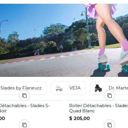
Slades by Flaneurz
VEJA
Dr. Mart
Détachables - Slades S-
Roller Détachables - Slade
oir
Quad Blanc
00
$
205,00