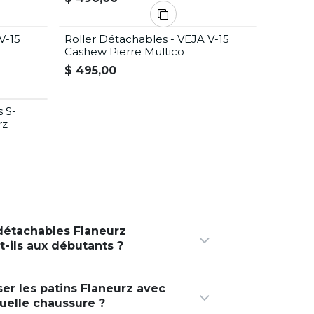
V-15
Roller Détachables - VEJA V-15
Cashew Pierre Multico
$
495,00
s S-
rz
 détachables Flaneurz
-ils aux débutants ?
iser les patins Flaneurz avec
uelle chaussure ?