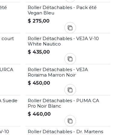
été
Roller Détachables - Pack été
Offre Été
Vegan Bleu
$
275,00
 court
Roller Détachables - VEJA V-10
White Nautico
$
435,00
A URCA
Roller Détachables - VEJA
Roraima Marron Noir
$
450,00
A Suede
Roller Détachables - PUMA CA
Pro Noir Blanc
$
460,00
V-10
Roller Détachables - Dr. Martens