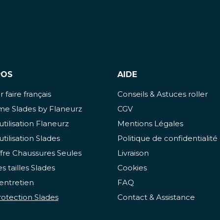
POS
AIDE
 faire français
Conseils & Astuces roller
e Slades by Flaneurz
CGV
utilisation Flaneurz
Mentions Légales
utilisation Slades
Politique de confidentialité
fre Chaussures Seules
Livraison
s tailles Slades
Cookies
entretien
FAQ
otection Slades
Contact & Assistance