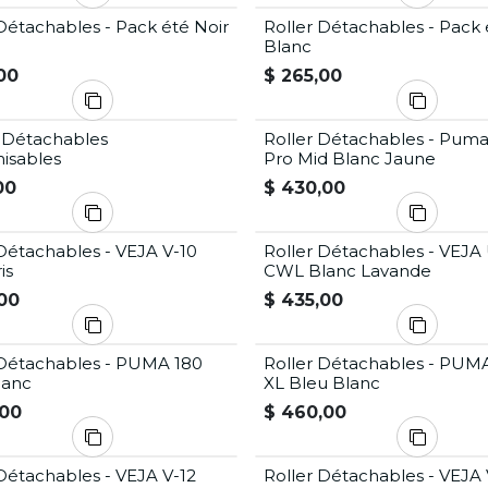
Détachables - Pack été Noir
Roller Détachables - Pack 
é
Offre Été
Blanc
00
$
265,00
s Détachables
Roller Détachables - Puma
isables
Pro Mid Blanc Jaune
00
$
430,00
Détachables - VEJA V-10
Roller Détachables - VEJ
is
CWL Blanc Lavande
00
$
435,00
 Détachables - PUMA 180
Roller Détachables - PUM
lanc
XL Bleu Blanc
00
$
460,00
Détachables - VEJA V-12
Roller Détachables - VEJA 