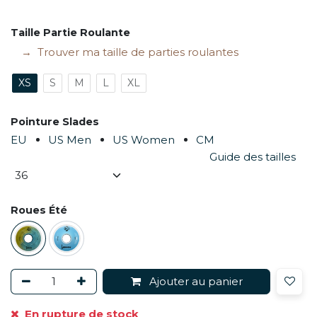
Taille Partie Roulante
Trouver ma taille de parties roulantes
XS
S
M
L
XL
Pointure Slades
EU
US Men
US Women
CM
Guide des tailles
Roues Été
Ajouter au panier
En rupture de stock