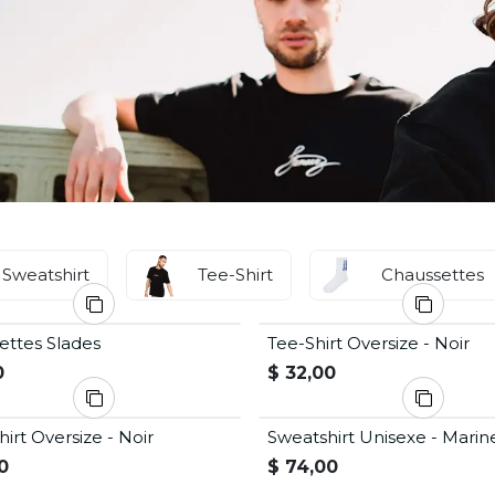
Sweatshirt
Tee-Shirt
Chaussettes
 de stock
ettes Slades
Tee-Shirt Oversize - Noir
0
$
32,00
irt Oversize - Noir
Sweatshirt Unisexe - Marin
0
$
74,00