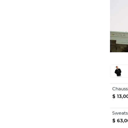
En rupture
Chauss
$
13,0
Sweatsh
$
63,0