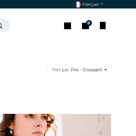
Français
0
che ?
Contact & Assistance
Trier par:
Prix - Croissant