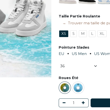
Taille Partie Roulante
Trouver ma taille de p
XS
S
M
L
XL
Pointure Slades
EU
US Men
US Wo
Roues Été