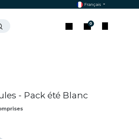
Français
0
che ?
Contact & Assistance
les - Pack été Blanc
omprises