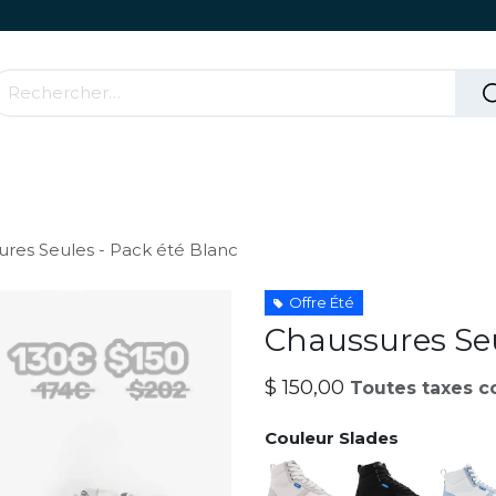
Accessoires & Parties Roulantes
Comment ça mar
res Seules - Pack été Blanc
Offre Été
Chaussures Seu
$
150,00
Toutes taxes c
Couleur Slades