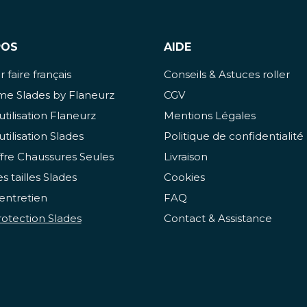
POS
AIDE
 faire français
Conseils & Astuces roller
e Slades by Flaneurz
CGV
utilisation Flaneurz
Mentions Légales
utilisation Slades
Politique de confidentialité
fre Chaussures Seules
Livraison
s tailles Slades
Cookies
entretien
FAQ
otection Slades
Contact & Assistance