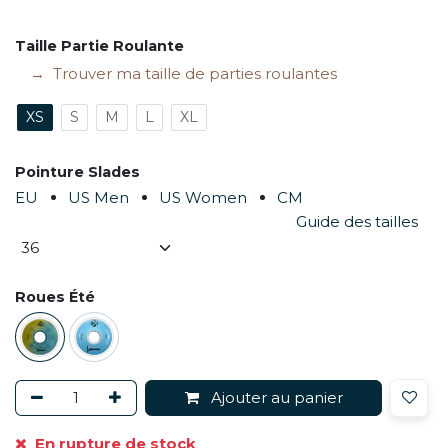
Taille Partie Roulante
Trouver ma taille de parties roulantes
XS
S
M
L
XL
Pointure Slades
EU
US Men
US Women
CM
Guide des tailles
Roues Été
Ajouter au panier
En rupture de stock