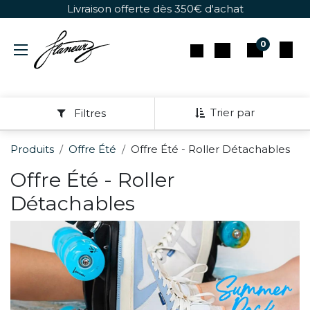
Se rendre au contenu
Livraison offerte dès 350€ d'achat
0
Trier par
Filtres
Produits
Offre Été
Offre Été - Roller Détachables
Offre Été - Roller
Détachables