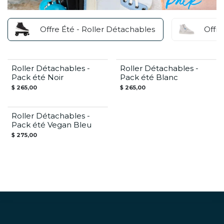
Offre Été - Roller Détachables
Offre
Roller Détachables -
Roller Détachables -
Offre Été
Offre Été
Pack été Noir
Pack été Blanc
$
265,00
$
265,00
Roller Détachables -
Offre Été
Pack été Vegan Bleu
$
275,00