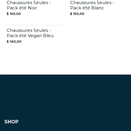
Chaussures Seules -
Chaussures Seules -
Offre Été
Offre Été
Pack été Noir
Pack été Blanc
$
150,00
$
150,00
Chaussures Seules -
Offre Été
Pack été Vegan Bleu
$
160,00
SHOP