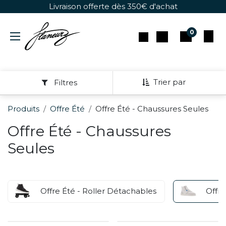
Se rendre au contenu
Livraison offerte dès 350€ d'achat
0
Trier par
Filtres
Produits
Offre Été
Offre Été - Chaussures Seules
Offre Été - Chaussures
Seules
Offre Été - Roller Détachables
Offre