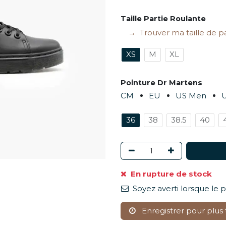
Taille Partie Roulante
Trouver ma taille de p
XS
M
XL
Pointure Dr Martens
CM
EU
US Men
36
38
38.5
40
En rupture de stock
Soyez averti lorsque le 
Enregistrer pour plus 