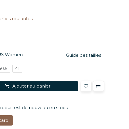
arties roulantes
US Women
Guide des tailles
40.5
41
Ajouter au panier
produit est de nouveau en stock
tard