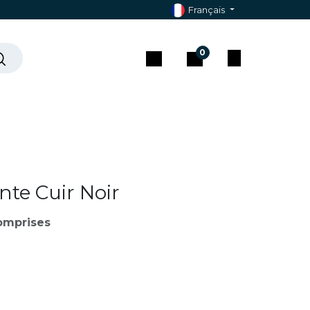
Français
0
che ?
Contact & Assistance
nte Cuir Noir
omprises