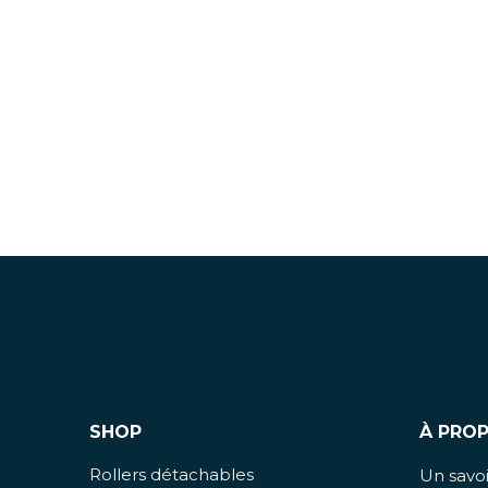
SHOP
À PRO
Rollers détachables
Un savoir