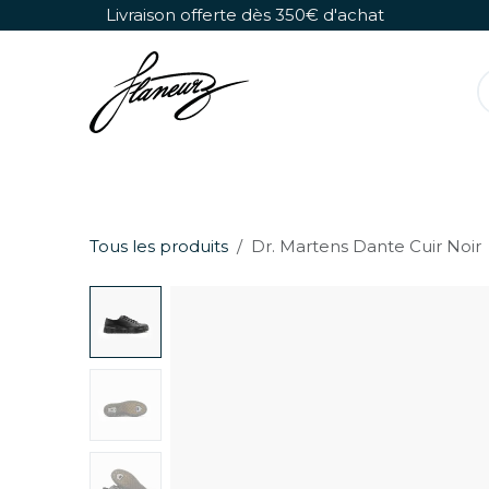
Se rendre au contenu
Livraison offerte dès 350€ d'achat
Rollers Détachables
Chaussures Seules
Tous les produits
Dr. Martens Dante Cuir Noir