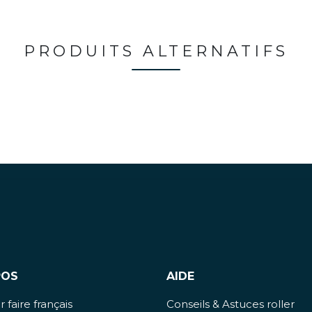
PRODUITS ALTERNATIFS
POS
AIDE
 faire français
Conseils & Astuces roller