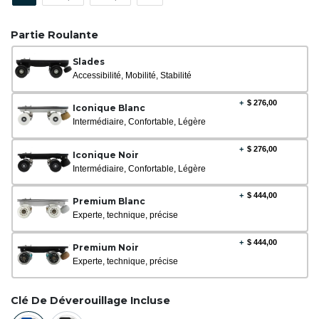
Partie Roulante
Slades
Accessibilité, Mobilité, Stabilité
+
$
276,00
Iconique Blanc
Intermédiaire, Confortable, Légère
+
$
276,00
Iconique Noir
Intermédiaire, Confortable, Légère
+
$
444,00
Premium Blanc
Experte, technique, précise
+
$
444,00
Premium Noir
Experte, technique, précise
Clé De Déverouillage Incluse