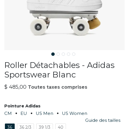
Roller Détachables - Adidas
Sportswear Blanc
$
485,00
Toutes taxes comprises
Pointure Adidas
CM
EU
US Men
US Women
Guide des tailles
36
36 2/3
39 1/3
40