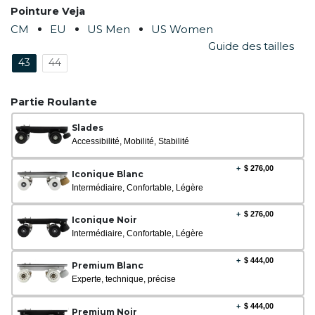
Pointure Veja
CM
EU
US Men
US Women
Guide des tailles
43
44
Partie Roulante
Slades
Accessibilité, Mobilité, Stabilité
+
$
276,00
Iconique Blanc
Intermédiaire, Confortable, Légère
+
$
276,00
Iconique Noir
Intermédiaire, Confortable, Légère
+
$
444,00
Premium Blanc
Experte, technique, précise
+
$
444,00
Premium Noir