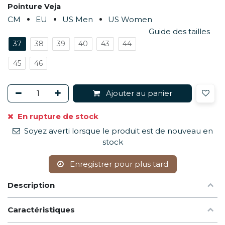
Pointure Veja
CM
EU
US Men
US Women
Guide des tailles
37
38
39
40
43
44
45
46
Ajouter au panier
En rupture de stock
Soyez averti lorsque le produit est de nouveau en
stock
Enregistrer pour plus tard
Description
Caractéristiques