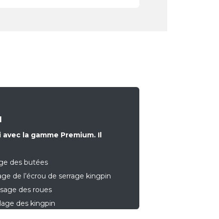
M
ni avec la gamme Premium. Il
age des butées
age de l’écrou de serrage kingpin
ssage des roues
lage des kingpin