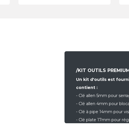
/KIT OUTILS PREMIU
Un kit d'outils est four
contient :
- Clé allen 5mm pour serr
- Clé allen 4mm pour bloc
- Clé à pipe 14mm pour vi
- Clé plate 17mm pour rég