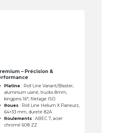
remium – Précision &
erformance
Platine
: Roll Line Variant/Blaster,
aluminium usiné, trucks 8mm,
kingpins 16°, filetage ISO
Roues
: Roll Line Helium X Flaneurz,
64×33 mm, dureté 82A
Roulements
: ABEC 7, acier
chromé 608 ZZ