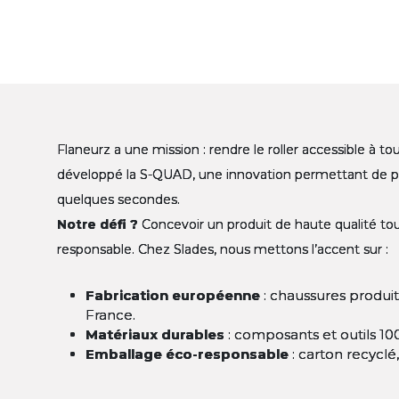
Flaneurz a une mission : rendre le roller accessible à to
Flaneurz a une mission : rendre le roller accessible à to
Flaneurz a une mission : rendre le roller accessible à to
développé la S-QUAD, une innovation permettant de pa
développé la S-QUAD, une innovation permettant de pa
développé la S-QUAD, une innovation permettant de pa
quelques secondes.
quelques secondes.
quelques secondes.
Notre défi ?
Notre défi ?
Notre défi ?
Concevoir un produit de haute qualité to
Concevoir un produit de haute qualité to
Concevoir un produit de haute qualité to
responsable. Chez Slades, nous mettons l’accent sur :
responsable. Chez Slades, nous mettons l’accent sur :
responsable. Chez Slades, nous mettons l’accent sur :
Fabrication européenne
Fabrication européenne
Fabrication européenne
: chaussures produi
: chaussures produi
: chaussures produi
France.
France.
France.
Matériaux durables
Matériaux durables
Matériaux durables
: composants et outils 100
: composants et outils 100
: composants et outils 100
Emballage éco-responsable
Emballage éco-responsable
Emballage éco-responsable
: carton recyclé
: carton recyclé
: carton recyclé