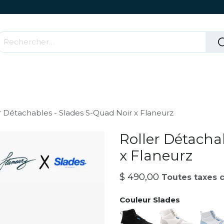
Accessoires & Parties Roulantes
Comment ça mar
r Détachables - Slades S-Quad Noir x Flaneurz
Roller Détacha
x Flaneurz
$
490,00
Toutes taxes 
Couleur Slades