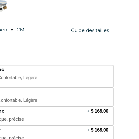
men
CM
Guide des tailles
nc
Confortable, Légère
r
Confortable, Légère
nc
+
$
168,00
que, précise
r
+
$
168,00
que, précise