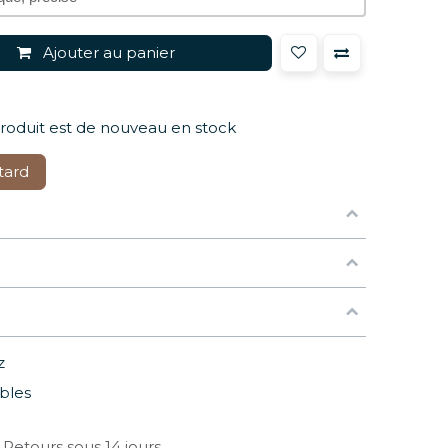
Ajouter au panier
produit est de nouveau en stock
tard
z
bles
Retours sous 14 jours