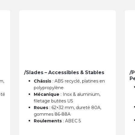
/Slades – Accessibles & Stables
/P
P
m,
Châssis
: ABS recyclé, platines en
polypropylène
eté
Mécanique
: Inox & aluminium,
filetage butées US
Roues
: 62×32 mm, dureté 80A,
gommes 86-88A
Roulements
: ABEC 5