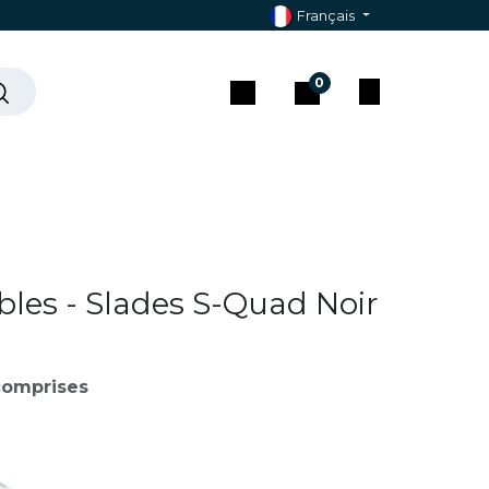
Français
0
che ?
Contact & Assistance
bles - Slades S-Quad Noir
comprises