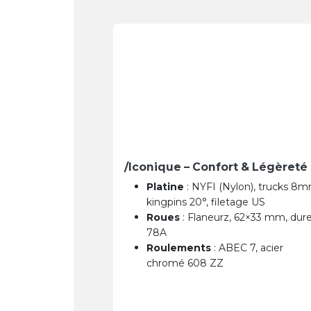
/Iconique – Confort & Légèreté
Platine
: NYFI (Nylon), trucks 8m
kingpins 20°, filetage US
Roues
: Flaneurz, 62×33 mm, dur
78A
Roulements
: ABEC 7, acier
chromé 608 ZZ